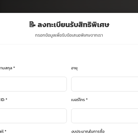
📝 ลงทะเบียนรับสิทธิพิเศษ
กรอกข้อมูลเพื่อรับข้อเสนอพิเศษจากเรา
-นามสกุล
*
อายุ
ม 69
 ID:
*
เบอร์โทร
*
 ตร.ม. สำหรับครอบครัวที่ต้องการ
ail
*
งบประมาณในการซื้อ