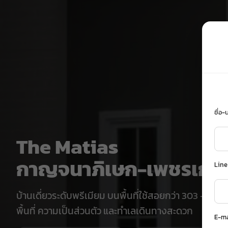
ชื่อ
The Matias
กาญจนาภิเษก-เพชรเกษ
Line
บ้านเดี่ยวระดับพรีเมียม บนพื้นที่ใช้สอยกว่า 303 - 335
พื้นที่ ความเป็นส่วนตัว และทำเลเดินทางสะดวก
E-m