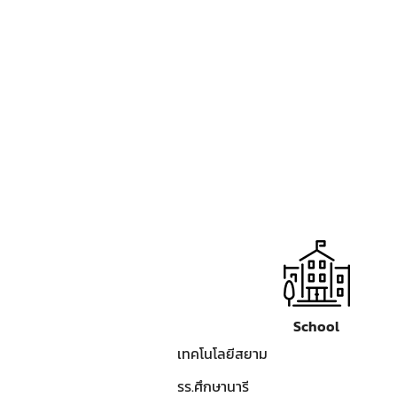
School
เทคโนโลยีสยาม
รร.ศึกษานารี