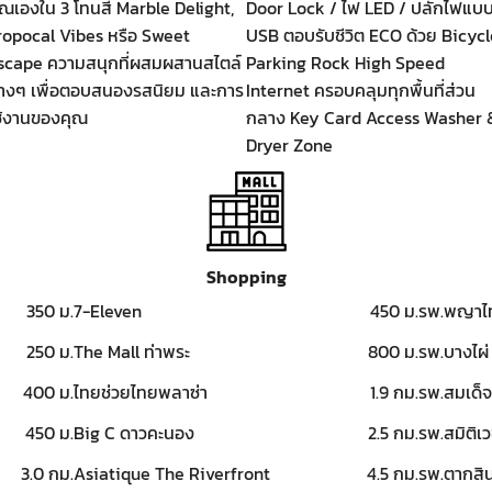
ุณเองใน 3 โทนสี Marble Delight,
Door Lock / ไฟ LED / ปลั๊กไฟแบ
ropocal Vibes หรือ Sweet
USB ตอบรับชีวิต ECO ด้วย Bicycl
scape ความสนุกที่ผสมผสานสไตล์
Parking Rock High Speed
่างๆ เพื่อตอบสนองรสนิยม และการ
Internet ครอบคลุมทุกพื้นที่ส่วน
ช้งานของคุณ
กลาง Key Card Access Washer 
Dryer Zone
Shopping
350 ม.
7-Eleven
450 ม.
รพ.พญาไ
250 ม.
The Mall ท่าพระ
800 ม.
รพ.บางไผ่
400 ม.
ไทยช่วยไทยพลาซ่า
1.9 กม.
รพ.สมเด็จ
450 ม.
Big C ดาวคะนอง
2.5 กม.
รพ.สมิติเว
3.0 กม.
Asiatique The Riverfront
4.5 กม.
รพ.ตากสิ