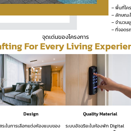
– พื้นที่โค
– ลักษณะโ
– จำนวนยูน
– ที่จอดร
จุดเด่นของโครงการ
afting For Every Living Experie
Design
Quality Material
ิสระในการเลือกแต่งห้องแบบของ
ระบบอัจฉริยะในห้องพัก Digital