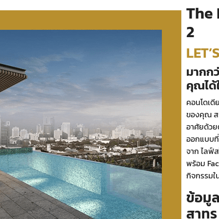
The 
2
LET’
มากกว่า
คุณได้ใ
คอนโดเดียว
ของคุณ สร
อาศัยด้วย
ออกแบบที่ล
จาก ไลฟ์ส
พร้อม Fac
กิจกรรมใน
ข้อมู
สาทร 