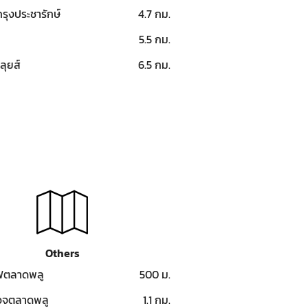
รุงประชารักษ์
4.7 กม.
น
5.5 กม.
ลุยส์
6.5 กม.
Others
ฟตลาดพลู
500 ม.
วจตลาดพลู
1.1 กม.