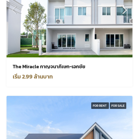
The Miracle กาญจนาภิเษก-เอกชัย
เริ่ม 2.99 ล้านบาท
FOR RENT
FOR SALE