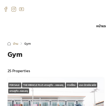
หน้าแ
บ้าน
Gym
Gym
25 Properties
FOR SALE
THE MIRACLE PLUS เศรษฐกิจ - คลองครุ
ทาวน์โฮม
เดอะ มิราเคิล พลัส
เศรษฐกิจ-คลองครุ