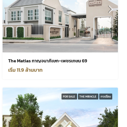
The Matias กาญจนาภิเษก–เพชรเกษม 69
เริ่ม 11.9 ล้านบาท
FOR SALE
THE MIRACLE
ทาวน์โฮม